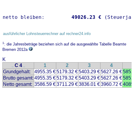
netto bleiben:         
49026.23 €
 (Steuerja
ausführlicher Lohnsteuerrechner auf rechner24.info
1
: die Jahresbeträge beziehen sich auf die ausgewählte Tabelle Beamte
Bremen 2012a
K
C 4
1
2
3
4
..
..
Grundgehalt:
4955.35 €
5179.32 €
5403.29 €
5627.26 €
5851
Brutto gesamt:
4955.35 €
5179.32 €
5403.29 €
5627.26 €
5851
Netto gesamt:
3586.59 €
3711.29 €
3836.01 €
3960.72 €
4085