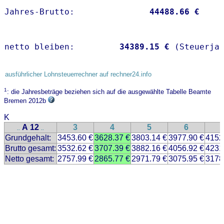
Jahres-Brutto:               
44488.66 €
netto bleiben:         
34389.15 €
 (Steuerja
ausführlicher Lohnsteuerrechner auf rechner24.info
1
: die Jahresbeträge beziehen sich auf die ausgewählte Tabelle Beamte
Bremen 2012b
K
A 12
3
4
5
6
..
..
Grundgehalt:
3453.60 €
3628.37 €
3803.14 €
3977.90 €
4152
Brutto gesamt:
3532.62 €
3707.39 €
3882.16 €
4056.92 €
4231
Netto gesamt:
2757.99 €
2865.77 €
2971.79 €
3075.95 €
3178