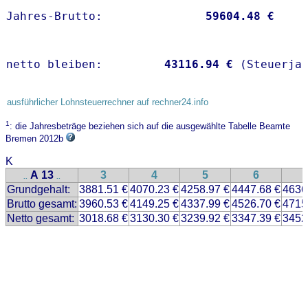
Jahres-Brutto:               
59604.48 €
netto bleiben:         
43116.94 €
 (Steuerja
ausführlicher Lohnsteuerrechner auf rechner24.info
1
: die Jahresbeträge beziehen sich auf die ausgewählte Tabelle Beamte
Bremen 2012b
K
A 13
3
4
5
6
..
..
Grundgehalt:
3881.51 €
4070.23 €
4258.97 €
4447.68 €
4636
Brutto gesamt:
3960.53 €
4149.25 €
4337.99 €
4526.70 €
4715
Netto gesamt:
3018.68 €
3130.30 €
3239.92 €
3347.39 €
3452