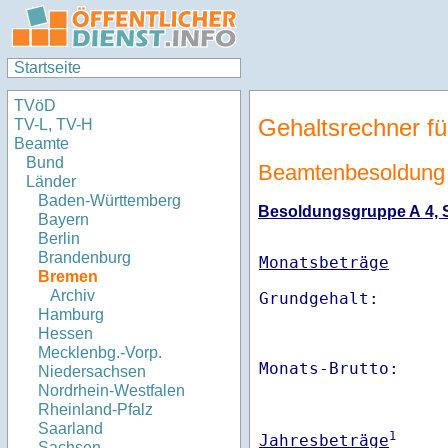
Startseite
TVöD
Gehaltsrechner fü
TV-L, TV-H
Beamte
Bund
Beamtenbesoldung
Länder
Baden-Württemberg
Besoldungsgruppe A 4, St
Bayern
Berlin
Brandenburg
Monatsbeträge
Bremen
Archiv
Hamburg
Hessen
Mecklenbg.-Vorp.
Monats-Brutto:    
Niedersachsen
Nordrhein-Westfalen
Rheinland-Pfalz
Saarland
1
Jahresbeträge
Sachsen