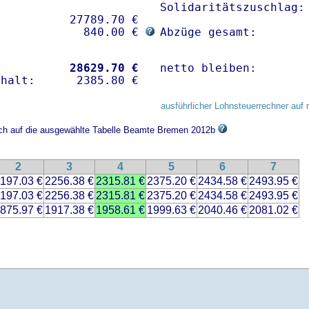
Solidaritätszuschlag: 
          27789.70 € 

             840.00 € 
Abzüge gesamt:       
           
28629.70 €
netto bleiben:       
ausführlicher Lohnsteuerrechner auf 
sich auf die ausgewählte Tabelle Beamte Bremen 2012b
2
3
4
5
6
7
197.03 €
2256.38 €
2315.81 €
2375.20 €
2434.58 €
2493.95 €
197.03 €
2256.38 €
2315.81 €
2375.20 €
2434.58 €
2493.95 €
875.97 €
1917.38 €
1958.61 €
1999.63 €
2040.46 €
2081.02 €