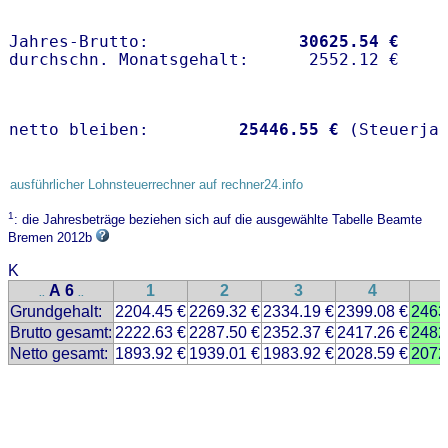
Jahres-Brutto:               
30625.54 €
netto bleiben:         
25446.55 €
 (Steuerja
ausführlicher Lohnsteuerrechner auf rechner24.info
1
: die Jahresbeträge beziehen sich auf die ausgewählte Tabelle Beamte
Bremen 2012b
K
A 6
1
2
3
4
..
..
Grundgehalt:
2204.45 €
2269.32 €
2334.19 €
2399.08 €
2463
Brutto gesamt:
2222.63 €
2287.50 €
2352.37 €
2417.26 €
2482
Netto gesamt:
1893.92 €
1939.01 €
1983.92 €
2028.59 €
2072