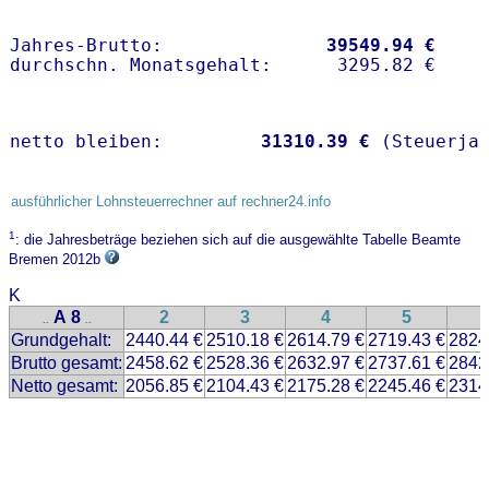
Jahres-Brutto:               
39549.94 €
netto bleiben:         
31310.39 €
 (Steuerja
ausführlicher Lohnsteuerrechner auf rechner24.info
1
: die Jahresbeträge beziehen sich auf die ausgewählte Tabelle Beamte
Bremen 2012b
K
A 8
2
3
4
5
..
..
Grundgehalt:
2440.44 €
2510.18 €
2614.79 €
2719.43 €
2824
Brutto gesamt:
2458.62 €
2528.36 €
2632.97 €
2737.61 €
2842
Netto gesamt:
2056.85 €
2104.43 €
2175.28 €
2245.46 €
2314