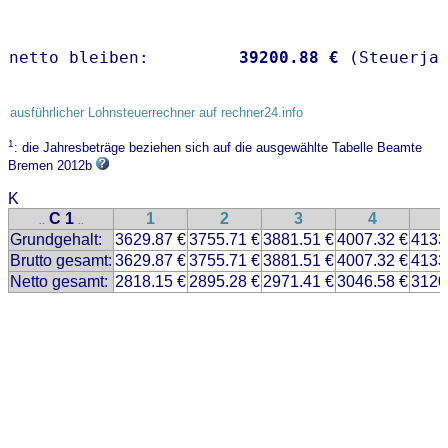
netto bleiben:         
39200.88 €
 (Steuerja
ausführlicher Lohnsteuerrechner auf rechner24.info
1
: die Jahresbeträge beziehen sich auf die ausgewählte Tabelle Beamte
Bremen 2012b
K
C 1
1
2
3
4
..
..
Grundgehalt:
3629.87 €
3755.71 €
3881.51 €
4007.32 €
4133
Brutto gesamt:
3629.87 €
3755.71 €
3881.51 €
4007.32 €
4133
Netto gesamt:
2818.15 €
2895.28 €
2971.41 €
3046.58 €
3120