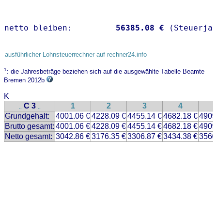
netto bleiben:         
56385.08 €
 (Steuerja
ausführlicher Lohnsteuerrechner auf rechner24.info
1
: die Jahresbeträge beziehen sich auf die ausgewählte Tabelle Beamte
Bremen 2012b
K
C 3
1
2
3
4
..
..
Grundgehalt:
4001.06 €
4228.09 €
4455.14 €
4682.18 €
4909
Brutto gesamt:
4001.06 €
4228.09 €
4455.14 €
4682.18 €
4909
Netto gesamt:
3042.86 €
3176.35 €
3306.87 €
3434.38 €
3560