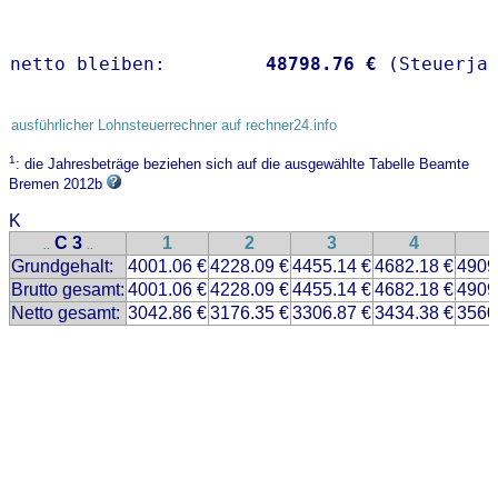
netto bleiben:         
48798.76 €
 (Steuerja
ausführlicher Lohnsteuerrechner auf rechner24.info
1
: die Jahresbeträge beziehen sich auf die ausgewählte Tabelle Beamte
Bremen 2012b
K
C 3
1
2
3
4
..
..
Grundgehalt:
4001.06 €
4228.09 €
4455.14 €
4682.18 €
4909
Brutto gesamt:
4001.06 €
4228.09 €
4455.14 €
4682.18 €
4909
Netto gesamt:
3042.86 €
3176.35 €
3306.87 €
3434.38 €
3560