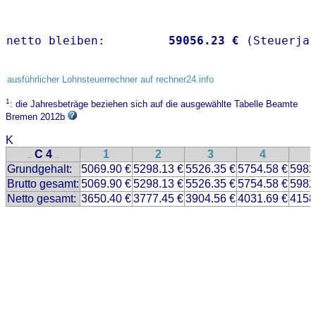
netto bleiben:         
59056.23 €
 (Steuerja
ausführlicher Lohnsteuerrechner auf rechner24.info
1
: die Jahresbeträge beziehen sich auf die ausgewählte Tabelle Beamte
Bremen 2012b
K
C 4
1
2
3
4
..
..
Grundgehalt:
5069.90 €
5298.13 €
5526.35 €
5754.58 €
5982
Brutto gesamt:
5069.90 €
5298.13 €
5526.35 €
5754.58 €
5982
Netto gesamt:
3650.40 €
3777.45 €
3904.56 €
4031.69 €
4158