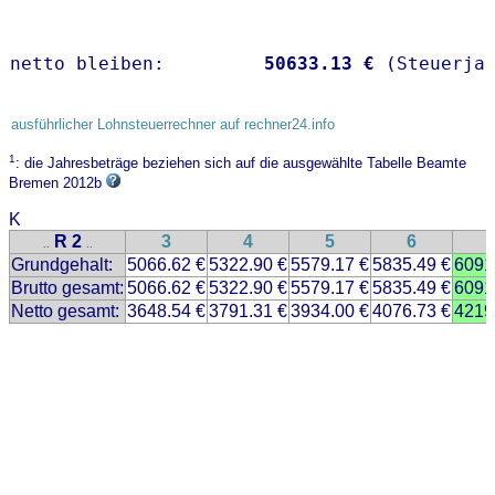
netto bleiben:         
50633.13 €
 (Steuerja
ausführlicher Lohnsteuerrechner auf rechner24.info
1
: die Jahresbeträge beziehen sich auf die ausgewählte Tabelle Beamte
Bremen 2012b
K
R 2
3
4
5
6
..
..
Grundgehalt:
5066.62 €
5322.90 €
5579.17 €
5835.49 €
6091
Brutto gesamt:
5066.62 €
5322.90 €
5579.17 €
5835.49 €
6091
Netto gesamt:
3648.54 €
3791.31 €
3934.00 €
4076.73 €
4219