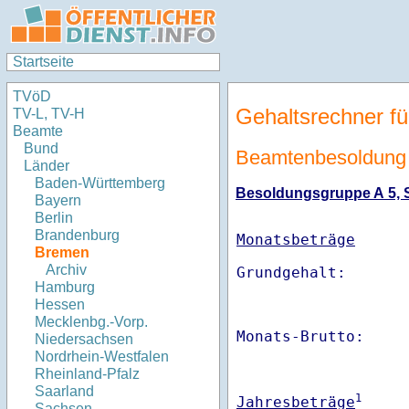
Startseite
TVöD
Gehaltsrechner fü
TV-L, TV-H
Beamte
Bund
Beamtenbesoldung
Länder
Baden-Württemberg
Besoldungsgruppe A 5, St
Bayern
Berlin
Brandenburg
Monatsbeträge
Bremen
Archiv
Hamburg
Hessen
Mecklenbg.-Vorp.
Monats-Brutto:    
Niedersachsen
Nordrhein-Westfalen
Rheinland-Pfalz
Saarland
1
Jahresbeträge
Sachsen