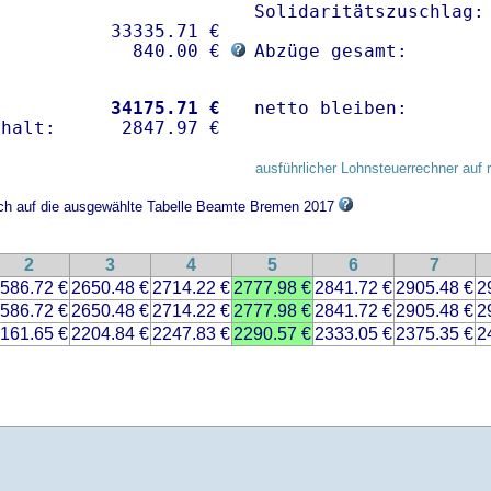
Solidaritätszuschlag: 
          33335.71 € 

             840.00 € 
Abzüge gesamt:       
           
34175.71 €
netto bleiben:       
ausführlicher Lohnsteuerrechner auf 
sich auf die ausgewählte Tabelle Beamte Bremen 2017
2
3
4
5
6
7
586.72 €
2650.48 €
2714.22 €
2777.98 €
2841.72 €
2905.48 €
2
586.72 €
2650.48 €
2714.22 €
2777.98 €
2841.72 €
2905.48 €
2
161.65 €
2204.84 €
2247.83 €
2290.57 €
2333.05 €
2375.35 €
2