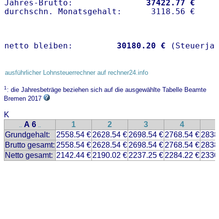
Jahres-Brutto:               
37422.77 €
netto bleiben:         
30180.20 €
 (Steuerja
ausführlicher Lohnsteuerrechner auf rechner24.info
1
: die Jahresbeträge beziehen sich auf die ausgewählte Tabelle Beamte
Bremen 2017
K
A 6
1
2
3
4
..
..
Grundgehalt:
2558.54 €
2628.54 €
2698.54 €
2768.54 €
2838
Brutto gesamt:
2558.54 €
2628.54 €
2698.54 €
2768.54 €
2838
Netto gesamt:
2142.44 €
2190.02 €
2237.25 €
2284.22 €
2330