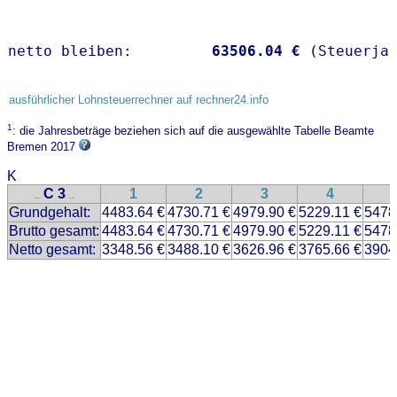
netto bleiben:         
63506.04 €
 (Steuerja
ausführlicher Lohnsteuerrechner auf rechner24.info
1
: die Jahresbeträge beziehen sich auf die ausgewählte Tabelle Beamte
Bremen 2017
K
C 3
1
2
3
4
..
..
Grundgehalt:
4483.64 €
4730.71 €
4979.90 €
5229.11 €
5478
Brutto gesamt:
4483.64 €
4730.71 €
4979.90 €
5229.11 €
5478
Netto gesamt:
3348.56 €
3488.10 €
3626.96 €
3765.66 €
3904