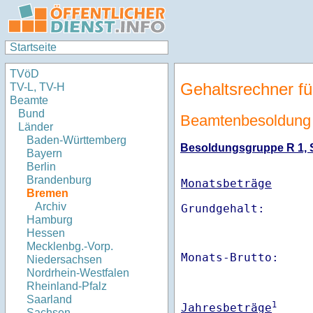
Startseite
TVöD
Gehaltsrechner fü
TV-L, TV-H
Beamte
Bund
Beamtenbesoldung
Länder
Baden-Württemberg
Besoldungsgruppe R 1, St
Bayern
Berlin
Brandenburg
Monatsbeträge
Bremen
Archiv
Hamburg
Hessen
Mecklenbg.-Vorp.
Monats-Brutto:    
Niedersachsen
Nordrhein-Westfalen
Rheinland-Pfalz
Saarland
1
Jahresbeträge
Sachsen