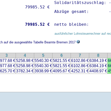
Solidaritätszuschlag: -
Abzüge gesamt:        
           
79985.52 €
netto bleiben:        
ausführlicher Lohnsteuerrechner auf re
sich auf die ausgewählte Tabelle Beamte Bremen 2017
3
4
5
6
7
8
977.68 €
5258.98 €
5540.30 €
5821.55 €
6102.86 €
6384.19 €
6
977.68 €
5258.98 €
5540.30 €
5821.55 €
6102.86 €
6384.19 €
6
625.70 €
3782.34 €
3938.99 €
4095.67 €
4252.31 €
4408.97 €
4