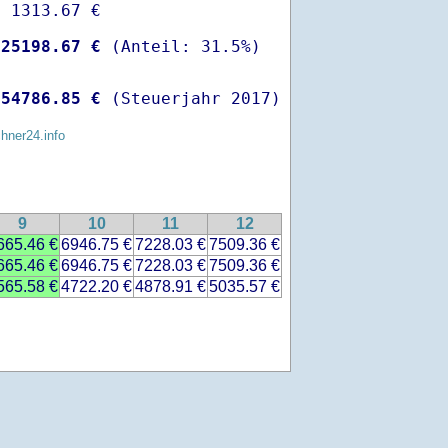
 1313.67 €

-
25198.67 €
 
54786.85 €
 (Steuerjahr 2017)
chner24.info
9
10
11
12
665.46 €
6946.75 €
7228.03 €
7509.36 €
665.46 €
6946.75 €
7228.03 €
7509.36 €
565.58 €
4722.20 €
4878.91 €
5035.57 €