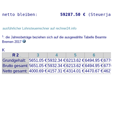
netto bleiben:         
59287.50 €
 (Steuerja
ausführlicher Lohnsteuerrechner auf rechner24.info
1
: die Jahresbeträge beziehen sich auf die ausgewählte Tabelle Beamte
Bremen 2017
K
R 2
3
4
5
6
..
..
Grundgehalt:
5651.05 €
5932.34 €
6213.62 €
6494.95 €
6776
Brutto gesamt:
5651.05 €
5932.34 €
6213.62 €
6494.95 €
6776
Netto gesamt:
4000.69 €
4157.31 €
4314.01 €
4470.67 €
4627