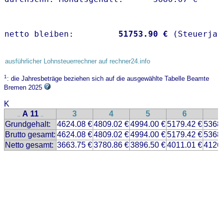
netto bleiben:         
51753.90 €
 (Steuerja
ausführlicher Lohnsteuerrechner auf rechner24.info
1
: die Jahresbeträge beziehen sich auf die ausgewählte Tabelle Beamte
Bremen 2025
K
A 11
3
4
5
6
..
..
Grundgehalt:
4624.08 €
4809.02 €
4994.00 €
5179.42 €
5368
Brutto gesamt:
4624.08 €
4809.02 €
4994.00 €
5179.42 €
5368
Netto gesamt:
3663.75 €
3780.86 €
3896.50 €
4011.01 €
4126