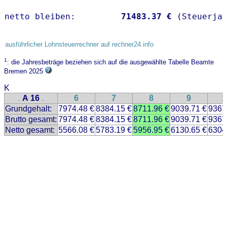
netto bleiben:         
71483.37 €
 (Steuerja
ausführlicher Lohnsteuerrechner auf rechner24.info
1
: die Jahresbeträge beziehen sich auf die ausgewählte Tabelle Beamte
Bremen 2025
K
A 16
6
7
8
9
1
..
..
Grundgehalt:
7974.48 €
8384.15 €
8711.96 €
9039.71 €
9367
Brutto gesamt:
7974.48 €
8384.15 €
8711.96 €
9039.71 €
9367
Netto gesamt:
5566.08 €
5783.19 €
5956.95 €
6130.65 €
6304