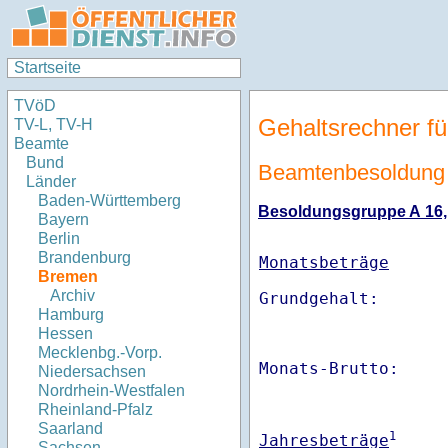
Startseite
TVöD
Gehaltsrechner fü
TV-L, TV-H
Beamte
Bund
Beamtenbesoldung
Länder
Baden-Württemberg
Besoldungsgruppe A 16, 
Bayern
Berlin
Brandenburg
Monatsbeträge
Bremen
Archiv
Hamburg
Hessen
Mecklenbg.-Vorp.
Monats-Brutto:    
Niedersachsen
Nordrhein-Westfalen
Rheinland-Pfalz
Saarland
1
Jahresbeträge
Sachsen