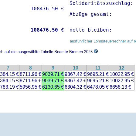
Solidaritätszuschlag: 
Abzüge gesamt:       
           
108476.50 €
netto bleiben:       
ausführlicher Lohnsteuerrechner auf r
sich auf die ausgewählte Tabelle Beamte Bremen 2025
7
8
9
10
11
12
384.15 €
8711.96 €
9039.71 €
9367.42 €
9695.21 €
10022.95 €
384.15 €
8711.96 €
9039.71 €
9367.42 €
9695.21 €
10022.95 €
783.19 €
5956.95 €
6130.65 €
6304.32 €
6478.05 €
6658.13 €