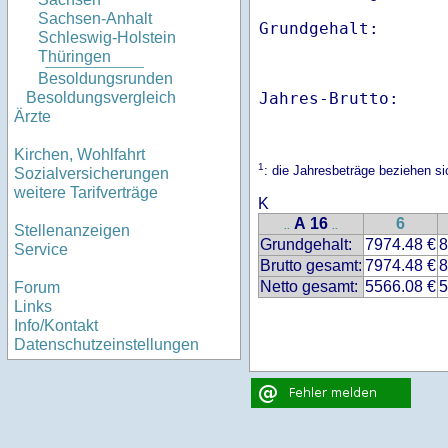
Sachsen-Anhalt
Schleswig-Holstein
Thüringen
Besoldungsrunden
Jahres-Brutto:    
Besoldungsvergleich
Ärzte
Kirchen, Wohlfahrt
1
: die Jahresbeträge beziehen 
Sozialversicherungen
weitere Tarifverträge
K
A 16
6
..
..
Stellenanzeigen
Grundgehalt:
7974.48 €
8
Service
Brutto gesamt:
7974.48 €
8
Netto gesamt:
5566.08 €
5
Forum
Links
Info/Kontakt
Datenschutzeinstellungen