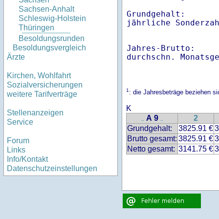
Sachsen-Anhalt
Grundgehalt:       
Schleswig-Holstein
Thüringen
Besoldungsrunden
Jahres-Brutto:    
Besoldungsvergleich
Ärzte
Kirchen, Wohlfahrt
Sozialversicherungen
1
: die Jahresbeträge beziehen 
weitere Tarifverträge
K
Stellenanzeigen
A 9
2
..
..
Service
Grundgehalt:
3825.91 €
3
Brutto gesamt:
3825.91 €
3
Forum
Netto gesamt:
3141.75 €
3
Links
Info/Kontakt
Datenschutzeinstellungen