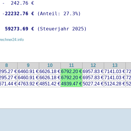
 -  242.76 €

 -
22232.76 €
  
59273.69 €
 (Steuerjahr 2025)
rechner24.info
8
9
10
11
12
13
295.27 €
6460.91 €
6626.18 €
6792.20 €
6957.83 €
7141.03 €
72
295.27 €
6460.91 €
6626.18 €
6792.20 €
6957.83 €
7141.03 €
72
671.44 €
4763.92 €
4851.42 €
4939.47 €
5027.24 €
5124.28 €
52