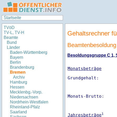
Startseite
TVöD
Gehaltsrechner fü
TV-L, TV-H
Beamte
Bund
Beamtenbesoldung
Länder
Baden-Württemberg
Besoldungsgruppe C 1, S
Bayern
Berlin
Brandenburg
Monatsbeträge
Bremen
Archiv
Hamburg
Hessen
Mecklenbg.-Vorp.
Monats-Brutto:    
Niedersachsen
Nordrhein-Westfalen
Rheinland-Pfalz
Saarland
1
Jahresbeträge
Sachsen