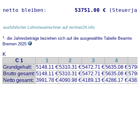
netto bleiben:         
53751.00 €
 (Steuerja
ausführlicher Lohnsteuerrechner auf rechner24.info
1
: die Jahresbeträge beziehen sich auf die ausgewählte Tabelle Beamte
Bremen 2025
K
C 1
1
2
3
4
..
..
Grundgehalt:
5148.11 €
5310.31 €
5472.71 €
5635.08 €
5798
Brutto gesamt:
5148.11 €
5310.31 €
5472.71 €
5635.08 €
5798
Netto gesamt:
3991.78 €
4090.98 €
4189.13 €
4286.17 €
4382