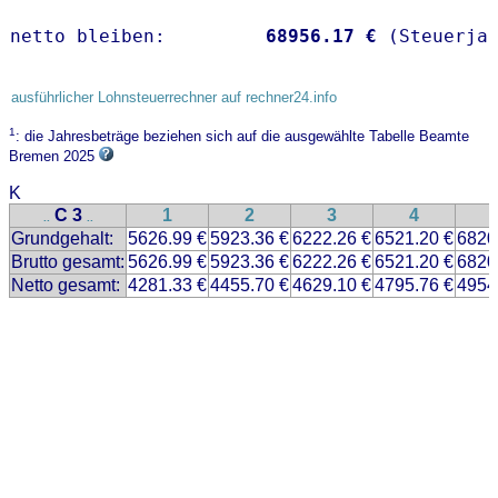
netto bleiben:         
68956.17 €
 (Steuerja
ausführlicher Lohnsteuerrechner auf rechner24.info
1
: die Jahresbeträge beziehen sich auf die ausgewählte Tabelle Beamte
Bremen 2025
K
C 3
1
2
3
4
..
..
Grundgehalt:
5626.99 €
5923.36 €
6222.26 €
6521.20 €
6820
Brutto gesamt:
5626.99 €
5923.36 €
6222.26 €
6521.20 €
6820
Netto gesamt:
4281.33 €
4455.70 €
4629.10 €
4795.76 €
4954