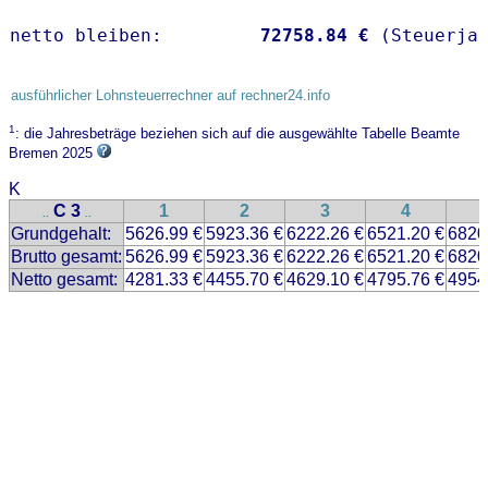
netto bleiben:         
72758.84 €
 (Steuerja
ausführlicher Lohnsteuerrechner auf rechner24.info
1
: die Jahresbeträge beziehen sich auf die ausgewählte Tabelle Beamte
Bremen 2025
K
C 3
1
2
3
4
..
..
Grundgehalt:
5626.99 €
5923.36 €
6222.26 €
6521.20 €
6820
Brutto gesamt:
5626.99 €
5923.36 €
6222.26 €
6521.20 €
6820
Netto gesamt:
4281.33 €
4455.70 €
4629.10 €
4795.76 €
4954