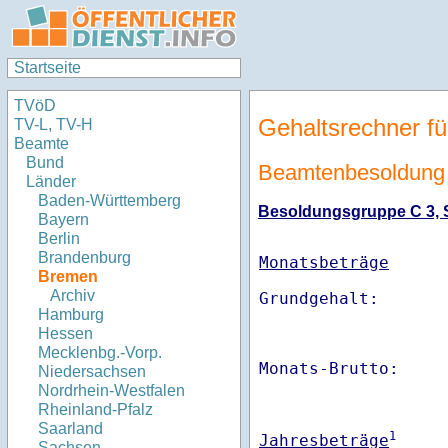
Startseite
TVöD
Gehaltsrechner fü
TV-L, TV-H
Beamte
Bund
Beamtenbesoldung
Länder
Baden-Württemberg
Besoldungsgruppe C 3, S
Bayern
Berlin
Brandenburg
Monatsbeträge
Bremen
Archiv
Hamburg
Hessen
Mecklenbg.-Vorp.
Monats-Brutto:    
Niedersachsen
Nordrhein-Westfalen
Rheinland-Pfalz
Saarland
1
Jahresbeträge
Sachsen