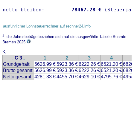
netto bleiben:         
78467.28 €
 (Steuerja
ausführlicher Lohnsteuerrechner auf rechner24.info
1
: die Jahresbeträge beziehen sich auf die ausgewählte Tabelle Beamte
Bremen 2025
K
C 3
1
2
3
4
..
..
Grundgehalt:
5626.99 €
5923.36 €
6222.26 €
6521.20 €
6820
Brutto gesamt:
5626.99 €
5923.36 €
6222.26 €
6521.20 €
6820
Netto gesamt:
4281.33 €
4455.70 €
4629.10 €
4795.76 €
4954