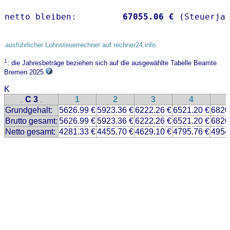
netto bleiben:         
67055.06 €
 (Steuerja
ausführlicher Lohnsteuerrechner auf rechner24.info
1
: die Jahresbeträge beziehen sich auf die ausgewählte Tabelle Beamte
Bremen 2025
K
C 3
1
2
3
4
..
..
Grundgehalt:
5626.99 €
5923.36 €
6222.26 €
6521.20 €
6820
Brutto gesamt:
5626.99 €
5923.36 €
6222.26 €
6521.20 €
6820
Netto gesamt:
4281.33 €
4455.70 €
4629.10 €
4795.76 €
4954