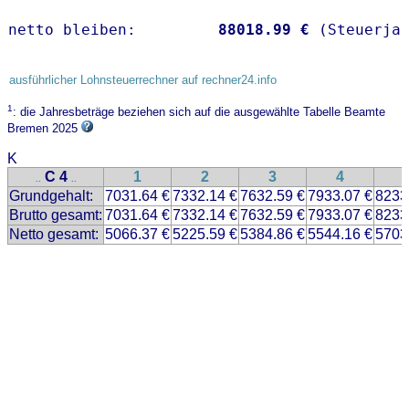
netto bleiben:         
88018.99 €
 (Steuerja
ausführlicher Lohnsteuerrechner auf rechner24.info
1
: die Jahresbeträge beziehen sich auf die ausgewählte Tabelle Beamte
Bremen 2025
K
C 4
1
2
3
4
..
..
Grundgehalt:
7031.64 €
7332.14 €
7632.59 €
7933.07 €
8233
Brutto gesamt:
7031.64 €
7332.14 €
7632.59 €
7933.07 €
8233
Netto gesamt:
5066.37 €
5225.59 €
5384.86 €
5544.16 €
5703