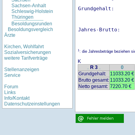
Sachsen-Anhalt
Schleswig-Holstein
Thüringen
Besoldungsrunden
Jahres-Brutto:    
Besoldungsvergleich
Ärzte
Kirchen, Wohlfahrt
1
: die Jahresbeträge beziehen 
Sozialversicherungen
weitere Tarifverträge
K
R 3
0
..
..
Stellenanzeigen
Grundgehalt:
11033.20 €
Service
Brutto gesamt:
11033.20 €
Netto gesamt:
7220.70 €
Forum
Links
Info/Kontakt
Datenschutzeinstellungen