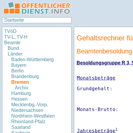
Startseite
TVöD
Gehaltsrechner fü
TV-L, TV-H
Beamte
Bund
Beamtenbesoldung
Länder
Baden-Württemberg
Besoldungsgruppe R 3, S
Bayern
Berlin
Brandenburg
Monatsbeträge
Bremen
Archiv
Hamburg
Hessen
Mecklenbg.-Vorp.
Monats-Brutto:    
Niedersachsen
Nordrhein-Westfalen
Rheinland-Pfalz
Saarland
1
Jahresbeträge
Sachsen