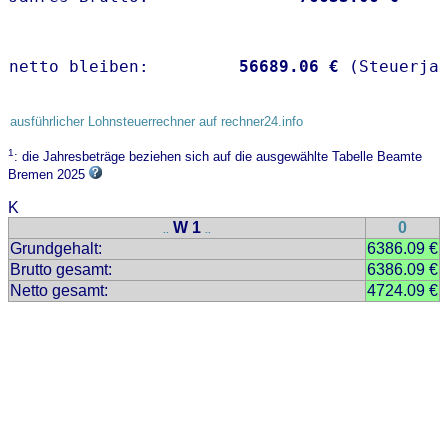
netto bleiben:         
56689.06 €
 (Steuerja
ausführlicher Lohnsteuerrechner auf rechner24.info
1
: die Jahresbeträge beziehen sich auf die ausgewählte Tabelle Beamte
Bremen 2025
K
W 1
0
..
..
Grundgehalt:
6386.09 €
Brutto gesamt:
6386.09 €
Netto gesamt:
4724.09 €