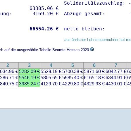
Solidaritätszuschlag: -
          63385.06 € 

Abzüge gesamt:        
           
66554.26 €
netto bleiben:        
ausführlicher Lohnsteuerrechner auf re
sich auf die ausgewählte Tabelle Beamte Hessen 2020
2
3
4
5
6
7
034.96 €
5282.09 €
5529.19 €
5700.38 €
5871.60 €
6042.77 €
6
286.71 €
5546.19 €
5805.65 €
5985.40 €
6165.18 €
6344.91 €
6
840.75 €
3985.24 €
4129.70 €
4229.80 €
4329.93 €
4430.01 €
4