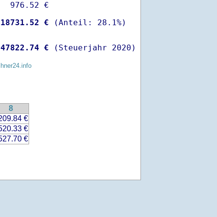
  976.52 €

-
18731.52 €
 
47822.74 €
 (Steuerjahr 2020)
chner24.info
8
209.84 €
520.33 €
527.70 €