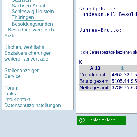
Sachsen-Anhalt
Grundgehalt:       
Schleswig-Holstein
Thüringen
Besoldungsrunden
Jahres-Brutto:    
Besoldungsvergleich
Ärzte
Kirchen, Wohlfahrt
1
: die Jahresbeträge beziehen 
Sozialversicherungen
weitere Tarifverträge
K
A 13
1
..
..
Stellenanzeigen
Grundgehalt:
4862.32 €
5
Service
Brutto gesamt:
5105.44 €
5
Netto gesamt:
3739.75 €
3
Forum
Links
Info/Kontakt
Datenschutzeinstellungen