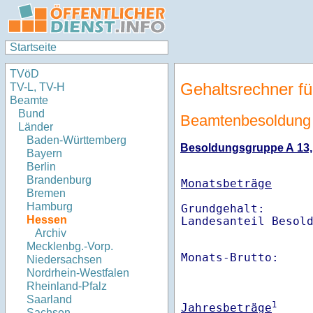
Startseite
TVöD
Gehaltsrechner fü
TV-L, TV-H
Beamte
Bund
Beamtenbesoldung
Länder
Baden-Württemberg
Besoldungsgruppe A 13, S
Bayern
Berlin
Brandenburg
Monatsbeträge
Bremen
Hamburg
Grundgehalt:       
Hessen
Archiv
Mecklenbg.-Vorp.
Monats-Brutto:    
Niedersachsen
Nordrhein-Westfalen
Rheinland-Pfalz
Saarland
1
Jahresbeträge
Sachsen