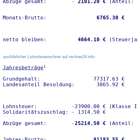
Abzüge gesamt:        -
 2101.20 €
Monats-Brutto:               
 6765.30 €
netto bleiben:         
 4664.10 €
 (Steuerja
ausführlicher Lohnsteuerrechner auf rechner24.info
1
Jahresbeträge
Grundgehalt:                 77317.63 € 

Lohnsteuer:           -23900.00 € (Klasse I)
Solidaritätszuschlag: - 1314.50 €

Abzüge gesamt:        -
25214.50 €
Jahres-Brutto:               
81183.55 €