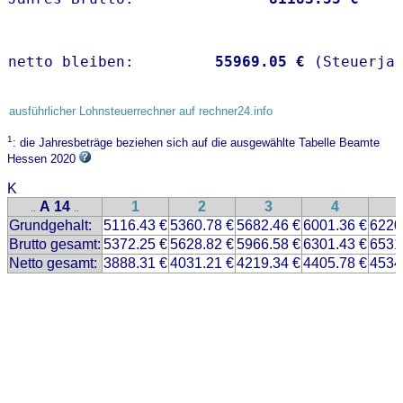
netto bleiben:         
55969.05 €
 (Steuerja
ausführlicher Lohnsteuerrechner auf rechner24.info
1
: die Jahresbeträge beziehen sich auf die ausgewählte Tabelle Beamte
Hessen 2020
K
A 14
1
2
3
4
..
..
Grundgehalt:
5116.43 €
5360.78 €
5682.46 €
6001.36 €
6220
Brutto gesamt:
5372.25 €
5628.82 €
5966.58 €
6301.43 €
6531
Netto gesamt:
3888.31 €
4031.21 €
4219.34 €
4405.78 €
4534