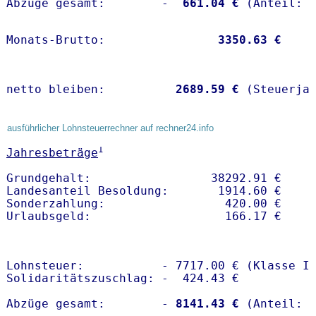
Abzüge gesamt:        -
  661.04 €
Monats-Brutto:               
 3350.63 €
netto bleiben:         
 2689.59 €
 (Steuerja
ausführlicher Lohnsteuerrechner auf rechner24.info
1
Jahresbeträge
Grundgehalt:                 38292.91 € 

Landesanteil Besoldung:       1914.60 €

Sonderzahlung:                 420.00 €

Lohnsteuer:           - 7717.00 € (Klasse I)
Solidaritätszuschlag: -  424.43 €

Abzüge gesamt:        -
 8141.43 €