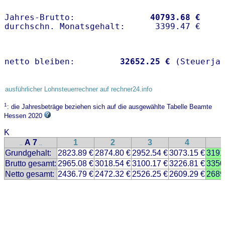
Jahres-Brutto:               
40793.68 €
netto bleiben:         
32652.25 €
 (Steuerja
ausführlicher Lohnsteuerrechner auf rechner24.info
1
: die Jahresbeträge beziehen sich auf die ausgewählte Tabelle Beamte
Hessen 2020
K
A 7
1
2
3
4
..
..
Grundgehalt:
2823.89 €
2874.80 €
2952.54 €
3073.15 €
3191
Brutto gesamt:
2965.08 €
3018.54 €
3100.17 €
3226.81 €
3350
Netto gesamt:
2436.79 €
2472.32 €
2526.25 €
2609.29 €
2689