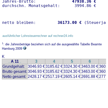
Jahres-Brutto:               
47938.36 €
netto bleiben:         
36173.00 €
 (Steuerja
ausführlicher Lohnsteuerrechner auf rechner24.info
1
: die Jahresbeträge beziehen sich auf die ausgewählte Tabelle Beamte
Hamburg 2009
K
A 11
3
4
5
6
..
..
Grundgehalt:
3046.93 €
3185.62 €
3324.30 €
3463.00 €
3601
Brutto gesamt:
3046.93 €
3185.62 €
3324.30 €
3463.00 €
3601
Netto gesamt:
2428.17 €
2517.19 €
2605.14 €
2691.88 €
2777