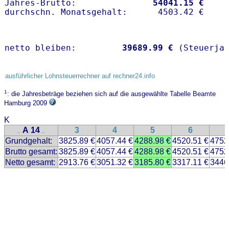
Jahres-Brutto:               
54041.15 €
netto bleiben:         
39689.99 €
 (Steuerja
ausführlicher Lohnsteuerrechner auf rechner24.info
1
: die Jahresbeträge beziehen sich auf die ausgewählte Tabelle Beamte
Hamburg 2009
K
A 14
3
4
5
6
..
..
Grundgehalt:
3825.89 €
4057.44 €
4288.98 €
4520.51 €
4752
Brutto gesamt:
3825.89 €
4057.44 €
4288.98 €
4520.51 €
4752
Netto gesamt:
2913.76 €
3051.32 €
3185.80 €
3317.11 €
3446