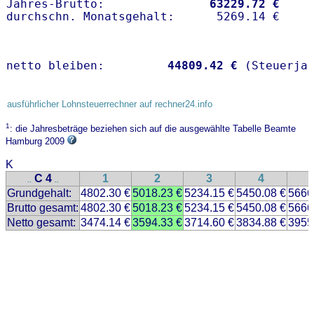
Jahres-Brutto:               
63229.72 €
netto bleiben:         
44809.42 €
 (Steuerja
ausführlicher Lohnsteuerrechner auf rechner24.info
1
: die Jahresbeträge beziehen sich auf die ausgewählte Tabelle Beamte
Hamburg 2009
K
C 4
1
2
3
4
..
..
Grundgehalt:
4802.30 €
5018.23 €
5234.15 €
5450.08 €
5666
Brutto gesamt:
4802.30 €
5018.23 €
5234.15 €
5450.08 €
5666
Netto gesamt:
3474.14 €
3594.33 €
3714.60 €
3834.88 €
3955