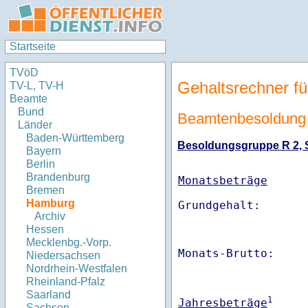
Startseite
TVöD
Gehaltsrechner fü
TV-L, TV-H
Beamte
Bund
Beamtenbesoldung
Länder
Baden-Württemberg
Besoldungsgruppe R 2, St
Bayern
Berlin
Brandenburg
Monatsbeträge
Bremen
Hamburg
Archiv
Hessen
Mecklenbg.-Vorp.
Monats-Brutto:    
Niedersachsen
Nordrhein-Westfalen
Rheinland-Pfalz
Saarland
1
Jahresbeträge
Sachsen