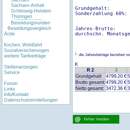
Sachsen-Anhalt
Grundgehalt:       
Schleswig-Holstein
Thüringen
Besoldungsrunden
Jahres-Brutto:    
Besoldungsvergleich
Ärzte
Kirchen, Wohlfahrt
Sozialversicherungen
1
: die Jahresbeträge beziehen 
weitere Tarifverträge
K
Stellenanzeigen
R 2
3
..
..
Service
Grundgehalt:
4799.20 €
5
Brutto gesamt:
4799.20 €
5
Forum
Netto gesamt:
3472.36 €
3
Links
Info/Kontakt
Datenschutzeinstellungen