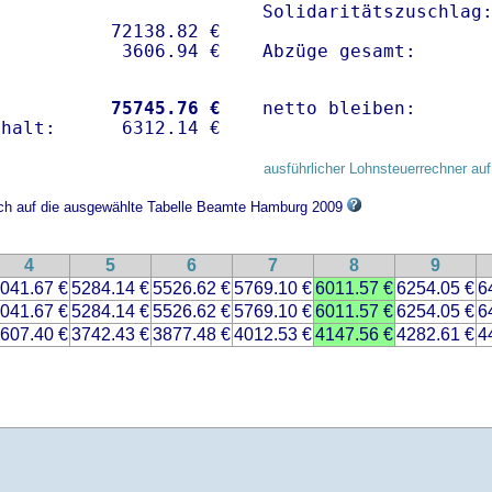
Solidaritätszuschlag:
          72138.82 € 

Abzüge gesamt:      
           
75745.76 €
netto bleiben:      
ausführlicher Lohnsteuerrechner auf
sich auf die ausgewählte Tabelle Beamte Hamburg 2009
4
5
6
7
8
9
041.67 €
5284.14 €
5526.62 €
5769.10 €
6011.57 €
6254.05 €
6
041.67 €
5284.14 €
5526.62 €
5769.10 €
6011.57 €
6254.05 €
6
607.40 €
3742.43 €
3877.48 €
4012.53 €
4147.56 €
4282.61 €
4