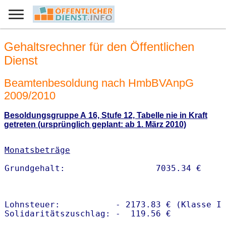
Gehaltsrechner für den Öffentlichen
Dienst
Beamtenbesoldung nach HmbBVAnpG
2009/2010
Besoldungsgruppe A 16, Stufe 12, Tabelle nie in Kraft
getreten (ursprünglich geplant: ab 1. März 2010)
Monatsbeträge
Lohnsteuer:           - 2173.83 € (Klasse I)
Solidaritätszuschlag: -  119.56 €
