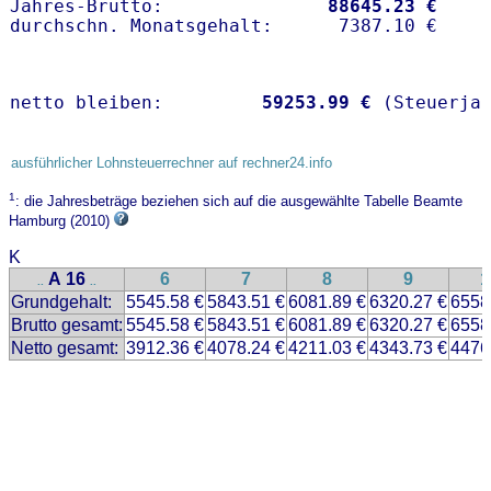
Jahres-Brutto:               
88645.23 €
netto bleiben:         
59253.99 €
 (Steuerja
ausführlicher Lohnsteuerrechner auf rechner24.info
1
: die Jahresbeträge beziehen sich auf die ausgewählte Tabelle Beamte
Hamburg (2010)
K
A 16
6
7
8
9
1
..
..
Grundgehalt:
5545.58 €
5843.51 €
6081.89 €
6320.27 €
6558
Brutto gesamt:
5545.58 €
5843.51 €
6081.89 €
6320.27 €
6558
Netto gesamt:
3912.36 €
4078.24 €
4211.03 €
4343.73 €
4476