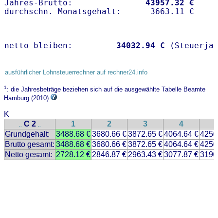
Jahres-Brutto:               
43957.32 €
netto bleiben:         
34032.94 €
 (Steuerja
ausführlicher Lohnsteuerrechner auf rechner24.info
1
: die Jahresbeträge beziehen sich auf die ausgewählte Tabelle Beamte
Hamburg (2010)
K
C 2
1
2
3
4
..
..
Grundgehalt:
3488.68 €
3680.66 €
3872.65 €
4064.64 €
4256
Brutto gesamt:
3488.68 €
3680.66 €
3872.65 €
4064.64 €
4256
Netto gesamt:
2728.12 €
2846.87 €
2963.43 €
3077.87 €
3190