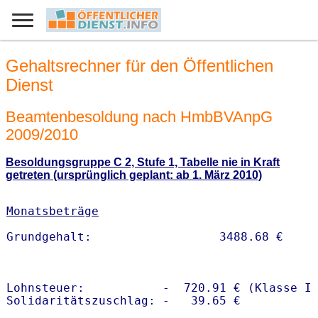
Gehaltsrechner für den Öffentlichen
Dienst
Beamtenbesoldung nach HmbBVAnpG
2009/2010
Besoldungsgruppe C 2, Stufe 1, Tabelle nie in Kraft
getreten (ursprünglich geplant: ab 1. März 2010)
Monatsbeträge
Lohnsteuer:           -  720.91 € (Klasse I)
Solidaritätszuschlag: -   39.65 €
