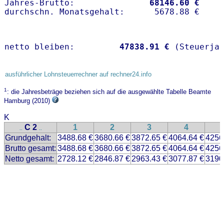
Jahres-Brutto:               
68146.60 €
netto bleiben:         
47838.91 €
 (Steuerja
ausführlicher Lohnsteuerrechner auf rechner24.info
1
: die Jahresbeträge beziehen sich auf die ausgewählte Tabelle Beamte
Hamburg (2010)
K
C 2
1
2
3
4
..
..
Grundgehalt:
3488.68 €
3680.66 €
3872.65 €
4064.64 €
4256
Brutto gesamt:
3488.68 €
3680.66 €
3872.65 €
4064.64 €
4256
Netto gesamt:
2728.12 €
2846.87 €
2963.43 €
3077.87 €
3190