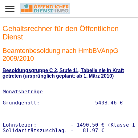
Gehaltsrechner für den Öffentlichen
Dienst
Beamtenbesoldung nach HmbBVAnpG
2009/2010
Besoldungsgruppe C 2, Stufe 11, Tabelle nie in Kraft
getreten (ursprünglich geplant: ab 1. März 2010)
Monatsbeträge
Lohnsteuer:           - 1490.50 € (Klasse I)
Solidaritätszuschlag: -   81.97 €
