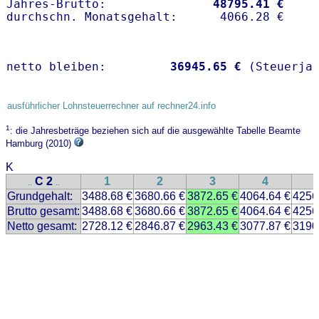
Jahres-Brutto:               
48795.41 €
netto bleiben:         
36945.65 €
 (Steuerja
ausführlicher Lohnsteuerrechner auf rechner24.info
1
: die Jahresbeträge beziehen sich auf die ausgewählte Tabelle Beamte
Hamburg (2010)
K
C 2
1
2
3
4
..
..
Grundgehalt:
3488.68 €
3680.66 €
3872.65 €
4064.64 €
4256
Brutto gesamt:
3488.68 €
3680.66 €
3872.65 €
4064.64 €
4256
Netto gesamt:
2728.12 €
2846.87 €
2963.43 €
3077.87 €
3190