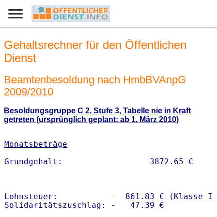
Gehaltsrechner für den Öffentlichen
Dienst
Beamtenbesoldung nach HmbBVAnpG
2009/2010
Besoldungsgruppe C 2, Stufe 3, Tabelle nie in Kraft
getreten (ursprünglich geplant: ab 1. März 2010)
Monatsbeträge
Lohnsteuer:           -  861.83 € (Klasse I)
Solidaritätszuschlag: -   47.39 €
