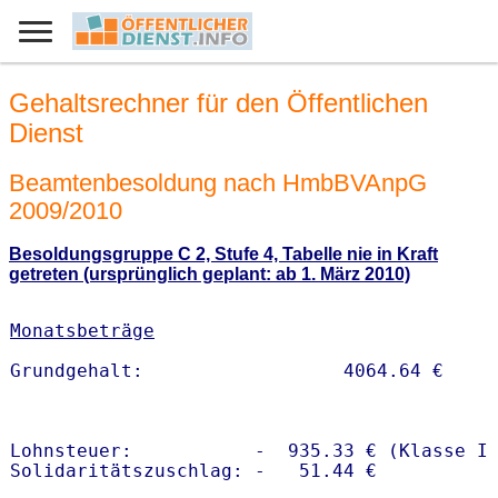
Gehaltsrechner für den Öffentlichen
Dienst
Beamtenbesoldung nach HmbBVAnpG
2009/2010
Besoldungsgruppe C 2, Stufe 4, Tabelle nie in Kraft
getreten (ursprünglich geplant: ab 1. März 2010)
Monatsbeträge
Lohnsteuer:           -  935.33 € (Klasse I)
Solidaritätszuschlag: -   51.44 €
