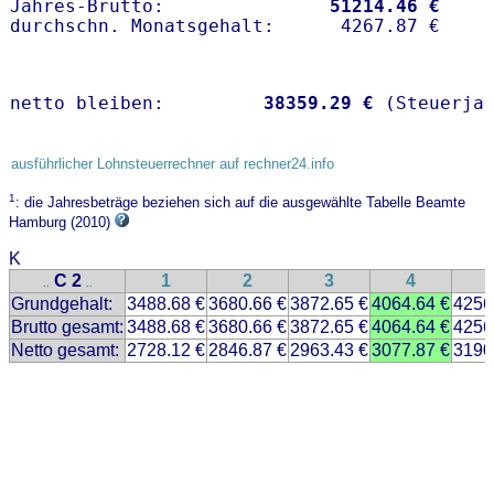
Jahres-Brutto:               
51214.46 €
netto bleiben:         
38359.29 €
 (Steuerja
ausführlicher Lohnsteuerrechner auf rechner24.info
1
: die Jahresbeträge beziehen sich auf die ausgewählte Tabelle Beamte
Hamburg (2010)
K
C 2
1
2
3
4
..
..
Grundgehalt:
3488.68 €
3680.66 €
3872.65 €
4064.64 €
4256
Brutto gesamt:
3488.68 €
3680.66 €
3872.65 €
4064.64 €
4256
Netto gesamt:
2728.12 €
2846.87 €
2963.43 €
3077.87 €
3190