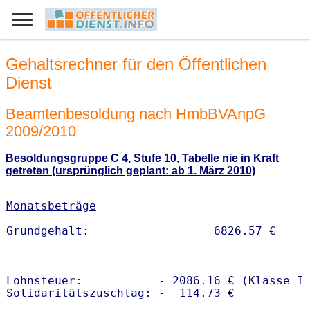
Gehaltsrechner für den Öffentlichen
Dienst
Beamtenbesoldung nach HmbBVAnpG
2009/2010
Besoldungsgruppe C 4, Stufe 10, Tabelle nie in Kraft
getreten (ursprünglich geplant: ab 1. März 2010)
Monatsbeträge
Lohnsteuer:           - 2086.16 € (Klasse I)
Solidaritätszuschlag: -  114.73 €
