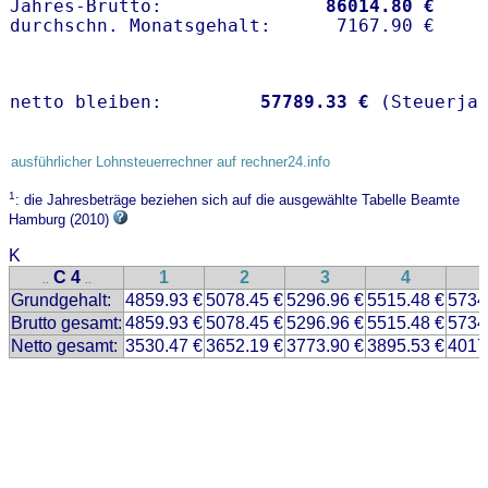
Jahres-Brutto:               
86014.80 €
netto bleiben:         
57789.33 €
 (Steuerja
ausführlicher Lohnsteuerrechner auf rechner24.info
1
: die Jahresbeträge beziehen sich auf die ausgewählte Tabelle Beamte
Hamburg (2010)
K
C 4
1
2
3
4
..
..
Grundgehalt:
4859.93 €
5078.45 €
5296.96 €
5515.48 €
5734
Brutto gesamt:
4859.93 €
5078.45 €
5296.96 €
5515.48 €
5734
Netto gesamt:
3530.47 €
3652.19 €
3773.90 €
3895.53 €
4017