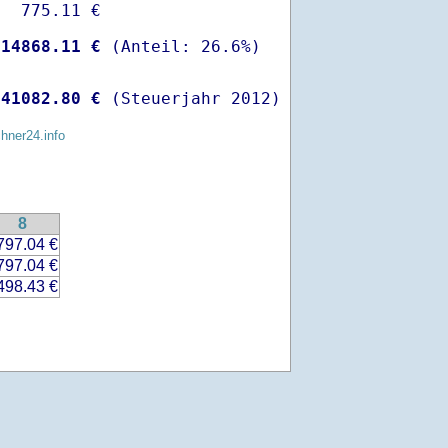
  775.11 €

-
14868.11 €
 
41082.80 €
 (Steuerjahr 2012)
chner24.info
8
797.04 €
797.04 €
498.43 €