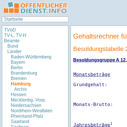
Startseite
TVöD
Gehaltsrechner fü
TV-L, TV-H
Beamte
Bund
Besoldungstabell
Länder
Baden-Württemberg
Besoldungsgruppe A 12, S
Bayern
Berlin
Brandenburg
Monatsbeträge
Bremen
Hamburg
Archiv
Hessen
Mecklenbg.-Vorp.
Monats-Brutto:    
Niedersachsen
Nordrhein-Westfalen
Rheinland-Pfalz
Saarland
1
Jahresbeträge
Sachsen