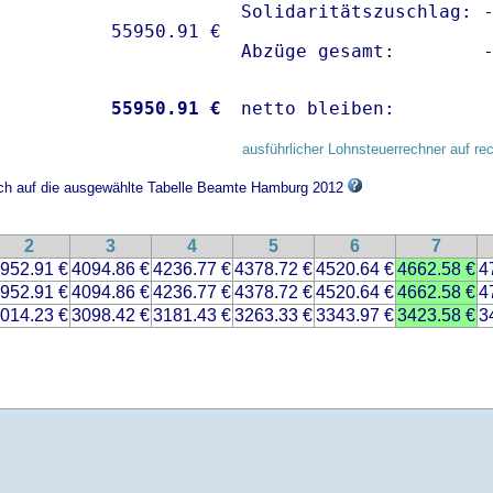
Solidaritätszuschlag: -
Abzüge gesamt:        
           
55950.91 €
netto bleiben:        
ausführlicher Lohnsteuerrechner auf re
sich auf die ausgewählte Tabelle Beamte Hamburg 2012
2
3
4
5
6
7
952.91 €
4094.86 €
4236.77 €
4378.72 €
4520.64 €
4662.58 €
4
952.91 €
4094.86 €
4236.77 €
4378.72 €
4520.64 €
4662.58 €
4
014.23 €
3098.42 €
3181.43 €
3263.33 €
3343.97 €
3423.58 €
3