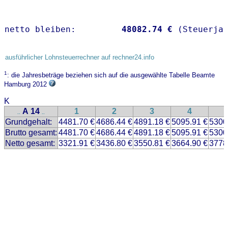
netto bleiben:         
48082.74 €
 (Steuerja
ausführlicher Lohnsteuerrechner auf rechner24.info
1
: die Jahresbeträge beziehen sich auf die ausgewählte Tabelle Beamte
Hamburg 2012
K
A 14
1
2
3
4
..
..
Grundgehalt:
4481.70 €
4686.44 €
4891.18 €
5095.91 €
5300
Brutto gesamt:
4481.70 €
4686.44 €
4891.18 €
5095.91 €
5300
Netto gesamt:
3321.91 €
3436.80 €
3550.81 €
3664.90 €
3778