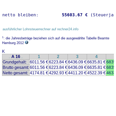
netto bleiben:         
55603.67 €
 (Steuerja
ausführlicher Lohnsteuerrechner auf rechner24.info
1
: die Jahresbeträge beziehen sich auf die ausgewählte Tabelle Beamte
Hamburg 2012
K
A 16
1
2
3
4
..
..
Grundgehalt:
6011.56 €
6223.84 €
6436.09 €
6635.81 €
6835
Brutto gesamt:
6011.56 €
6223.84 €
6436.09 €
6635.81 €
6835
Netto gesamt:
4174.81 €
4292.93 €
4411.20 €
4522.39 €
4633