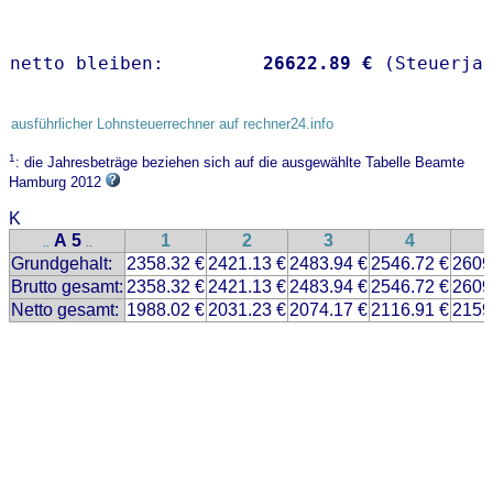
netto bleiben:         
26622.89 €
 (Steuerja
ausführlicher Lohnsteuerrechner auf rechner24.info
1
: die Jahresbeträge beziehen sich auf die ausgewählte Tabelle Beamte
Hamburg 2012
K
A 5
1
2
3
4
..
..
Grundgehalt:
2358.32 €
2421.13 €
2483.94 €
2546.72 €
2609
Brutto gesamt:
2358.32 €
2421.13 €
2483.94 €
2546.72 €
2609
Netto gesamt:
1988.02 €
2031.23 €
2074.17 €
2116.91 €
2159