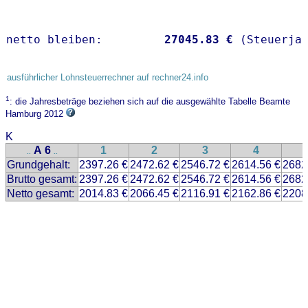
netto bleiben:         
27045.83 €
 (Steuerja
ausführlicher Lohnsteuerrechner auf rechner24.info
1
: die Jahresbeträge beziehen sich auf die ausgewählte Tabelle Beamte
Hamburg 2012
K
A 6
1
2
3
4
..
..
Grundgehalt:
2397.26 €
2472.62 €
2546.72 €
2614.56 €
2682
Brutto gesamt:
2397.26 €
2472.62 €
2546.72 €
2614.56 €
2682
Netto gesamt:
2014.83 €
2066.45 €
2116.91 €
2162.86 €
2208