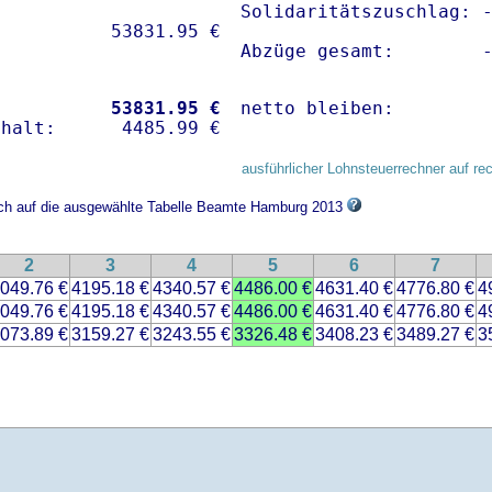
Solidaritätszuschlag: -
Abzüge gesamt:        
           
53831.95 €
netto bleiben:        
ausführlicher Lohnsteuerrechner auf re
sich auf die ausgewählte Tabelle Beamte Hamburg 2013
2
3
4
5
6
7
049.76 €
4195.18 €
4340.57 €
4486.00 €
4631.40 €
4776.80 €
4
049.76 €
4195.18 €
4340.57 €
4486.00 €
4631.40 €
4776.80 €
4
073.89 €
3159.27 €
3243.55 €
3326.48 €
3408.23 €
3489.27 €
3