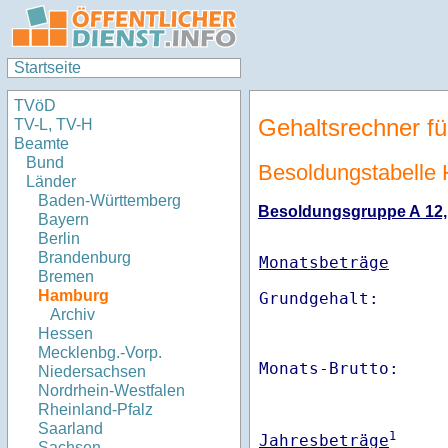
Startseite
TVöD
Gehaltsrechner fü
TV-L, TV-H
Beamte
Bund
Besoldungstabell
Länder
Baden-Württemberg
Besoldungsgruppe A 12, S
Bayern
Berlin
Brandenburg
Monatsbeträge
Bremen
Hamburg
Archiv
Hessen
Mecklenbg.-Vorp.
Monats-Brutto:    
Niedersachsen
Nordrhein-Westfalen
Rheinland-Pfalz
Saarland
1
Jahresbeträge
Sachsen