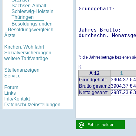
Sachsen-Anhalt
Schleswig-Holstein
Thüringen
Besoldungsrunden
Jahres-Brutto:    
Besoldungsvergleich
Ärzte
Kirchen, Wohlfahrt
Sozialversicherungen
1
: die Jahresbeträge beziehen 
weitere Tarifverträge
K
Stellenanzeigen
A 12
1
..
..
Service
Grundgehalt:
3904.37 €
4
Brutto gesamt:
3904.37 €
4
Forum
Netto gesamt:
2987.23 €
3
Links
Info/Kontakt
Datenschutzeinstellungen