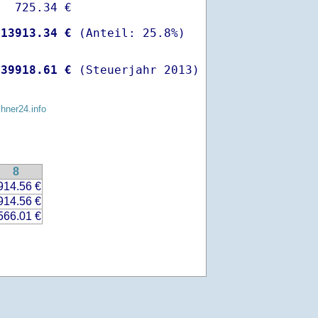
  725.34 €

-
13913.34 €
 
39918.61 €
 (Steuerjahr 2013)
chner24.info
8
914.56 €
914.56 €
566.01 €