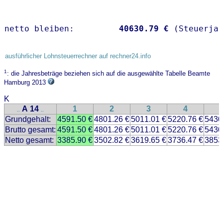
netto bleiben:         
40630.79 €
 (Steuerja
ausführlicher Lohnsteuerrechner auf rechner24.info
1
: die Jahresbeträge beziehen sich auf die ausgewählte Tabelle Beamte
Hamburg 2013
K
A 14
1
2
3
4
..
..
Grundgehalt:
4591.50 €
4801.26 €
5011.01 €
5220.76 €
5430
Brutto gesamt:
4591.50 €
4801.26 €
5011.01 €
5220.76 €
5430
Netto gesamt:
3385.90 €
3502.82 €
3619.65 €
3736.47 €
3853